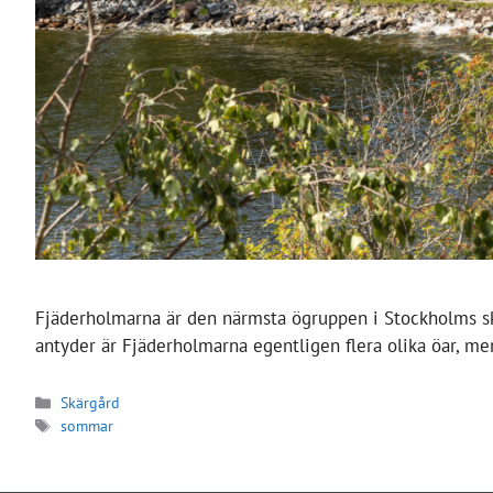
Fjäderholmarna är den närmsta ögruppen i Stockholms skä
antyder är Fjäderholmarna egentligen flera olika öar, men
Kategorier
Skärgård
Etiketter
sommar